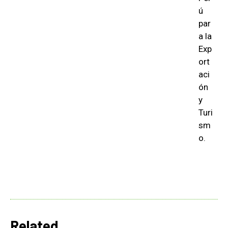
ú
par
a la
Exp
ort
aci
ón
y
Turi
sm
o.
Related