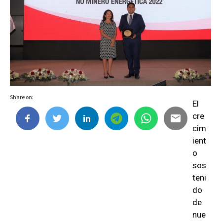
Share on:
El
cre
cim
ient
o
sos
teni
do
de
nue