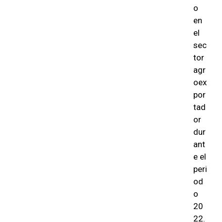
o
en
el
sec
tor
agr
oex
por
tad
or
dur
ant
e el
peri
od
o
20
22.