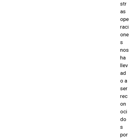
str
as
ope
raci
one
s
nos
ha
llev
ad
o a
ser
rec
on
oci
do
s
por