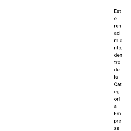
Est
e
ren
aci
mie
nto,
den
tro
de
la
Cat
eg
orí
a
Em
pre
sa