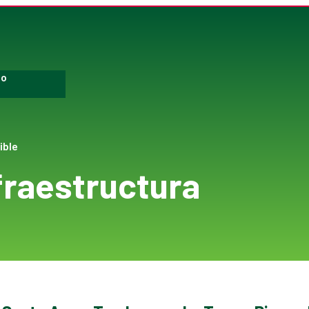
no
ible
fraestructura