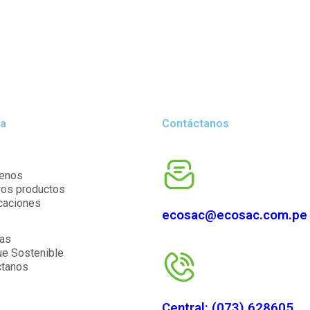
ra
Contáctanos
enos
ros productos
icaciones
ecosac@ecosac.com.pe
cas
e Sostenible
ctanos
Central: (073) 628605