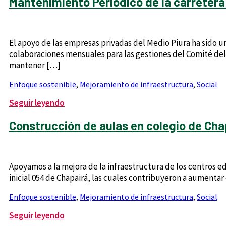
Mantenimiento Periódico de la carretera
El apoyo de las empresas privadas del Medio Piura ha sido un
colaboraciones mensuales para las gestiones del Comité del 
mantener […]
Enfoque sostenible
,
Mejoramiento de infraestructura
,
Social
Seguir leyendo
Construcción de aulas en colegio de Cha
Apoyamos a la mejora de la infraestructura de los centros ed
inicial 054 de Chapairá, las cuales contribuyeron a aument
Enfoque sostenible
,
Mejoramiento de infraestructura
,
Social
Seguir leyendo