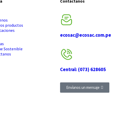
ra
Contáctanos
enos
os productos
icaciones
ecosac@ecosac.com.pe
cas
e Sostenible
ctanos
Central: (073) 628605
Envíanos un mensaje