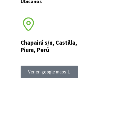
Ubícanos
Chapairá s/n, Castilla,
Piura, Perú
Ver en google maps