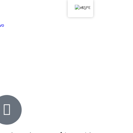
ES
vo