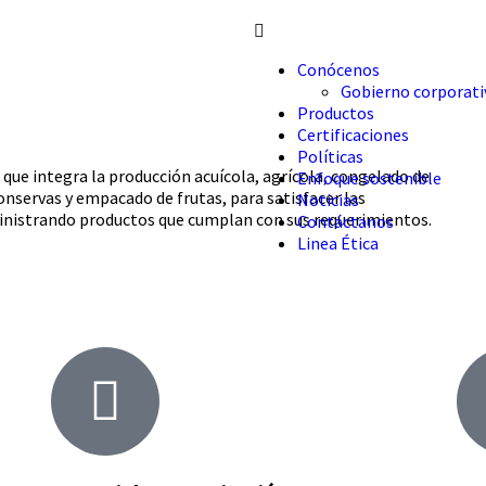
Conócenos
Gobierno corporati
Productos
Certificaciones
Políticas
que integra la producción acuícola, agrícola, congelado de
Enfoque sostenible
nservas y empacado de frutas, para satisfacer las
Noticias
ministrando productos que cumplan con sus requerimientos.
Contáctanos
Linea Ética