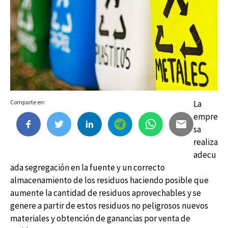
Comparte en:
La
empre
sa
realiza
adecu
ada segregación en la fuente y un correcto
almacenamiento de los residuos haciendo posible que
aumente la cantidad de residuos aprovechables y se
genere a partir de estos residuos no peligrosos nuevos
materiales y obtención de ganancias por venta de