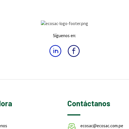
Síguenos en:
lora
Contáctanos
enos
ecosac@ecosac.com.pe